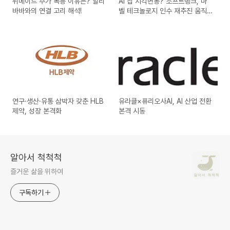
위메이드 주가 폭등 이유는? 알리
AI 칩 지각변동? 소프트뱅크, 마
바바와의 연결 고리 해석!
벨 테크놀로지 인수 재추진 움직
임
연구·생산·유통 삼박자 갖춘 HLB
유라클×퓨리오사AI, AI 산업 전환
제약, 성장 본격화
본격 시동
알아서 척척척
즐거운 삶을 위하여
구독하기