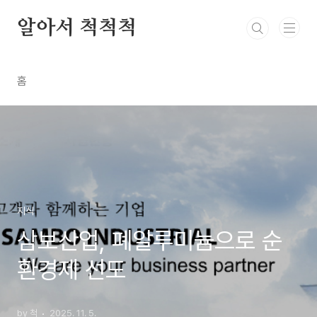
본문 바로가기
알아서 척척척
홈
지식
삼보산업, 폐알루미늄으로 순
환경제 선도
by 척
2025. 11. 5.