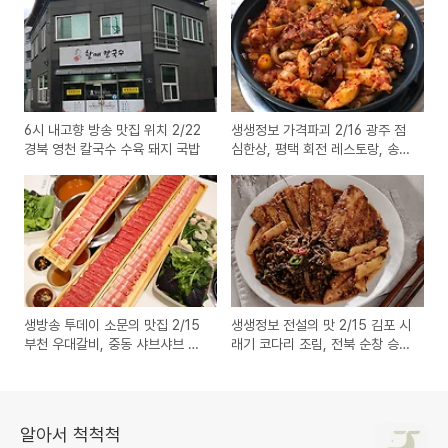
6시 내고향 방송 맛집 위치 2/22
생생정보 가격파괴 2/16 광주 점
경북 영천 칼국수 수육 돼지 국밥
심한상, 평택 회전 레스토랑, 송탄
햄버거, 부대찌개, 폐계닭 볶음
생방송 투데이 소문의 맛집 2/15
생생정보 전설의 맛 2/15 김포 시
부천 우대갈비, 중동 샤브샤브 샤
래기 코다리 조림, 전북 순창 승진
부샤부 위치
탕 갈치 한식 위치
알아서 척척척