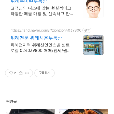
위례우미린부동산
고객님의 니즈에 맞는 현실적이고
타당한 매물 매칭 및 신속하고 안
전한 계약 체결
https://land.naver.com/r/zionzion4039800
광고
위례전문 위례시온부동산
위례전지역 위례신안인스빌,센트
로엘 024039800 매매/전세/월세
급매 친절상담
2
구독하기
관련글