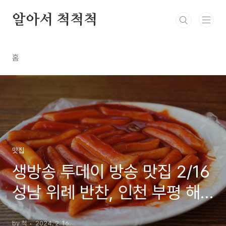
본문 바로가기
알아서 척척척
홈
맛집
생방송 투데이 방송 맛집 2/16
성남 위례 반찬, 인천 부평 해
물탕, 파주 떡볶이 꼬치 분식
by 척
2024. 2. 16.