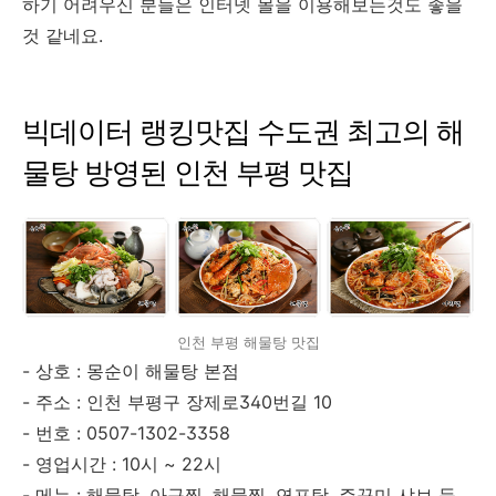
하기 어려우신 분들은 인터넷 몰을 이용해보는것도 좋을
것 같네요.
빅데이터 랭킹맛집 수도권 최고의 해
물탕 방영된 인천 부평 맛집
인천 부평 해물탕 맛집
- 상호 : 몽순이 해물탕 본점
- 주소 : 인천 부평구 장제로340번길 10
- 번호 : 0507-1302-3358
- 영업시간 : 10시 ~ 22시
- 메뉴 : 해물탕, 아구찜, 해물찜, 연포탕, 주꾸미 샤브 등