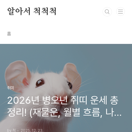
본문 바로가기
알아서 척척척
홈
취미
2026년 병오년 쥐띠 운세 총
정리! (재물운, 월별 흐름, 나이
별 풀이)
by 척
2025. 12. 23.