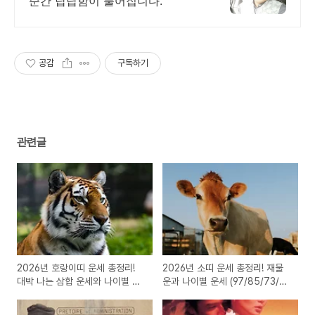
순간 답답함이 풀어집니다.
공감
구독하기
관련글
2026년 호랑이띠 운세 총정리!
2026년 소띠 운세 총정리! 재물
대박 나는 삼합 운세와 나이별 풀
운과 나이별 운세 (97/85/73/61
이 (98/86/74년생)
년생)