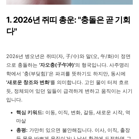
1. 2026년 쥐띠 총운: "충돌은 곧 기회
다"
2026년 병오년은 쥐띠(자, 子/수)와 말(오, 午/화)이 정면
으로 충돌하는
'자오충(子午冲)'
의 형국입니다. 사주명리
학에서 '충(부딪힘)'은 파괴를 뜻하기도 하지만, 동시에
'새로운 창조와 변화'
를 의미합니다. 고인 물이 터져 흐르
듯, 정체되어 있던 일들이 급격하게 변하고 움직이는 시기
입니다.
핵심 키워드:
이동, 이직, 변화, 갈등, 새로운 시작, 역
마살
총평:
가만히 있으면 불안해집니다. 이사, 이직, 출장
등 몸을 바쁘게 움직이거나 낯선 환경에 도전하면 그