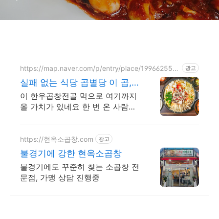
수
https://map.naver.com/p/entry/place/199662557
광고
5
실패 없는 식당 곱별당 이 곱,
왜 이렇게 부드러워
이 한우곱창전골 먹으로 여기까지
올 가치가 있네요 한 번 온 사람은
꼭 다시 오더라
https://현옥소곱창.com
광고
불경기에 강한 현옥소곱창
불경기에도 꾸준히 찾는 소곱창 전
문점, 가맹 상담 진행중