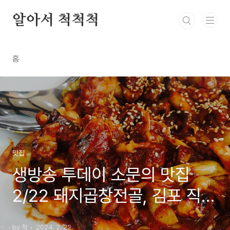
본문 바로가기
알아서 척척척
홈
맛집
생방송 투데이 소문의 맛집
2/22 돼지곱창전골, 김포 직화
주꾸미 막국수 쭈꾸미 메밀국
by 척
2024. 2. 22.