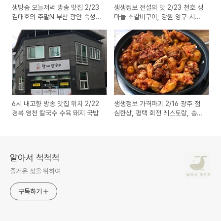
생방송 오늘저녁 방송 맛집 2/23
생생정보 전설의 맛 2/23 천호 생
김대호의 주말N 부산 광안 숙성
마늘 소갈비구이, 강원 양구 시래
돼지고기 삼겹살
기 소불고기 떡갈비
6시 내고향 방송 맛집 위치 2/22
생생정보 가격파괴 2/16 광주 점
경북 영천 칼국수 수육 돼지 국밥
심한상, 평택 회전 레스토랑, 송탄
햄버거, 부대찌개, 폐계닭 볶음
알아서 척척척
즐거운 삶을 위하여
구독하기