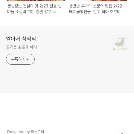
생생정보 전설의 맛 2/23 천호 생
생방송 투데이 소문의 맛집 2/22
마늘 소갈비구이, 강원 양구 시래
돼지곱창전골, 김포 직화 주꾸미
기 소불고기 떡갈비
막국수 쭈꾸미 메밀국수
알아서 척척척
즐거운 삶을 위하여
구독하기
Designed by 티스토리