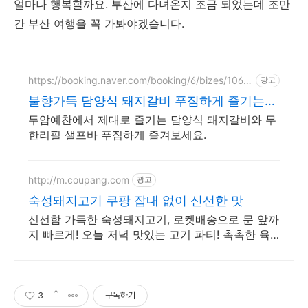
얼마나 행복할까요. 부산에 다녀온지 조금 되었는데 조만
간 부산 여행을 꼭 가봐야겠습니다.
https://booking.naver.com/booking/6/bizes/1068
광고
370
불향가득 담양식 돼지갈비 푸짐하게 즐기는
두암예찬!
두암예찬에서 제대로 즐기는 담양식 돼지갈비와 무
한리필 샐프바 푸짐하게 즐겨보세요.
http://m.coupang.com
광고
숙성돼지고기 쿠팡 잡내 없이 신선한 맛
신선함 가득한 숙성돼지고기, 로켓배송으로 문 앞까
지 빠르게! 오늘 저녁 맛있는 고기 파티! 촉촉한 육
즙으로 모두가 만족할 거예요.
3
구독하기