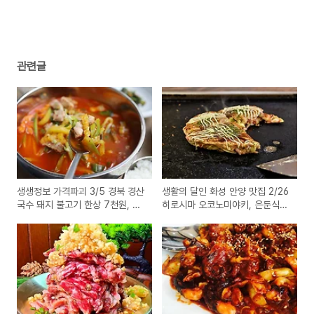
관련글
생생정보 가격파괴 3/5 경북 경산
생활의 달인 화성 안양 맛집 2/26
국수 돼지 불고기 한상 7천원, 광
히로시마 오코노미야키, 은둔식달
주 애호박찌개 맛집
장작구이 통닭