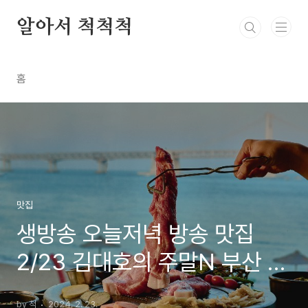
본문 바로가기
알아서 척척척
홈
맛집
생방송 오늘저녁 방송 맛집
2/23 김대호의 주말N 부산 광
안 숙성 돼지고기 삼겹살
by 척
2024. 2. 23.