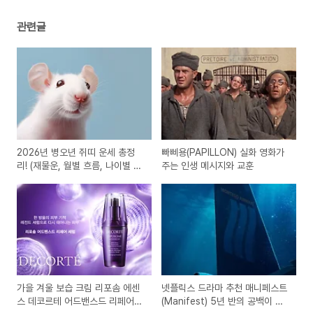
관련글
2026년 병오년 쥐띠 운세 총정
빠삐용(PAPILLON) 실화 영화가
리! (재물운, 월별 흐름, 나이별 풀
주는 인생 메시지와 교훈
이)
가을 겨울 보습 크림 리포솜 에센
넷플릭스 드라마 추천 매니페스트
스 데코르테 어드밴스드 리페어
(Manifest) 5년 반의 공백이 남