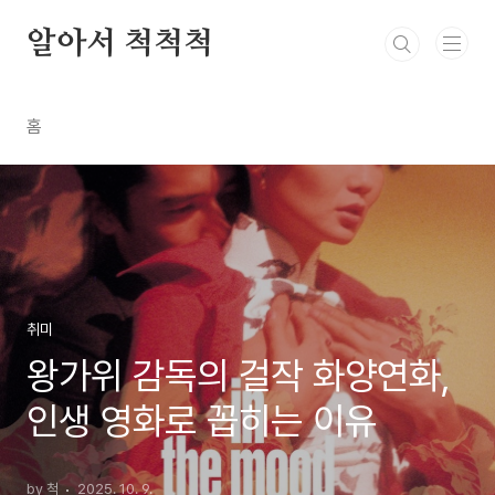
본문 바로가기
알아서 척척척
홈
취미
왕가위 감독의 걸작 화양연화,
인생 영화로 꼽히는 이유
by 척
2025. 10. 9.