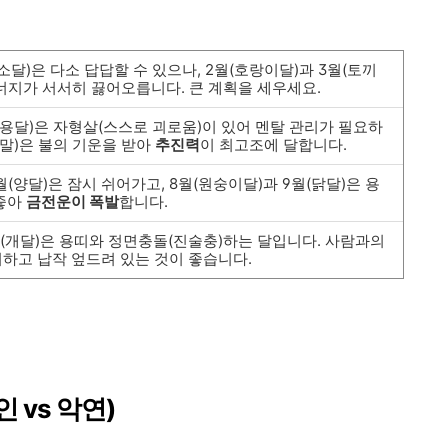
소달)은 다소 답답할 수 있으나, 2월(호랑이달)과 3월(토끼
너지가 서서히 끓어오릅니다. 큰 계획을 세우세요.
(용달)은 자형살(스스로 괴로움)이 있어 멘탈 관리가 필요하
, 말)은 불의 기운을 받아
추진력
이 최고조에 달합니다.
월(양달)은 잠시 쉬어가고, 8월(원숭이달)과 9월(닭달)은 용
 좋아
금전운이 폭발
합니다.
월(개달)은 용띠와 정면충돌(진술충)하는 달입니다. 사람과의
하고 납작 엎드려 있는 것이 좋습니다.
인 vs 악연)