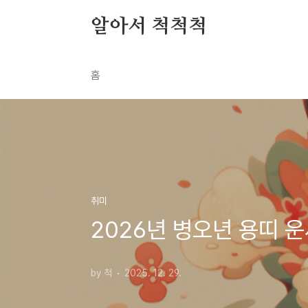
본문 바로가기
알아서 척척척
홈
취미
2026년 병오년 용띠 운
by 척
2025. 12. 29.