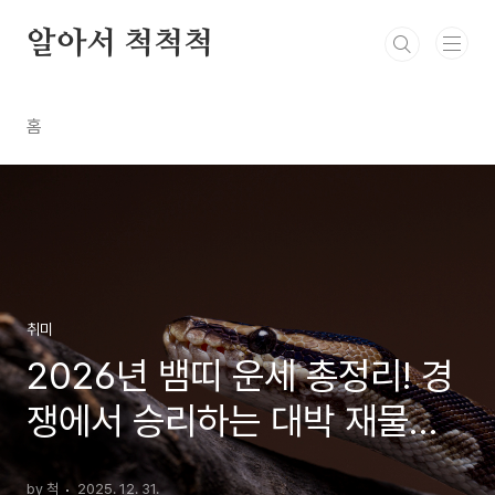
본문 바로가기
알아서 척척척
홈
취미
2026년 뱀띠 운세 총정리! 경
쟁에서 승리하는 대박 재물운
(01/89/77년생)
by 척
2025. 12. 31.