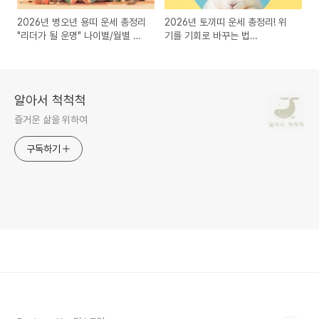
2026년 병오년 용띠 운세 총정리
2026년 토끼띠 운세 총정리! 위
"리더가 될 운명" 나이별/월별 완
기를 기회로 바꾸는 법
벽 풀이
(99/87/75년생)
알아서 척척척
즐거운 삶을 위하여
구독하기