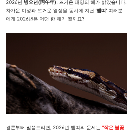
2026년
병오년(丙午年)
, 뜨거운 태양의 해가 밝았습니다.
차가운 이성과 뜨거운 열정을 동시에 지닌
'뱀띠'
여러분
에게 2026년은 어떤 한 해가 될까요?
결론부터 말씀드리면, 2026년 뱀띠의 운세는
"작은 불꽃