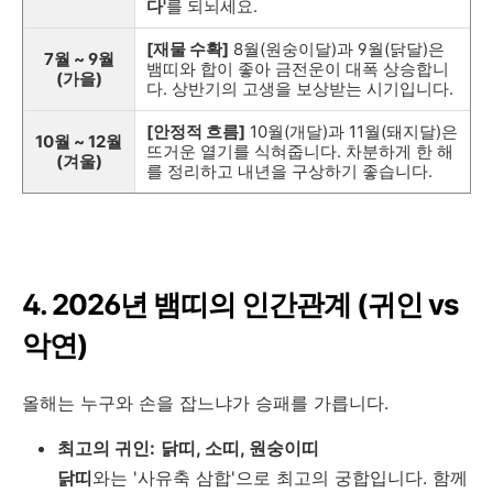
다'
를 되뇌세요.
[재물 수확]
8월(원숭이달)과 9월(닭달)은
7월 ~ 9월
뱀띠와 합이 좋아 금전운이 대폭 상승합니
(가을)
다. 상반기의 고생을 보상받는 시기입니다.
[안정적 흐름]
10월(개달)과 11월(돼지달)은
10월 ~ 12월
뜨거운 열기를 식혀줍니다. 차분하게 한 해
(겨울)
를 정리하고 내년을 구상하기 좋습니다.
4. 2026년 뱀띠의 인간관계 (귀인 vs
악연)
올해는 누구와 손을 잡느냐가 승패를 가릅니다.
최고의 귀인:
닭띠, 소띠, 원숭이띠
닭띠
와는 '사유축 삼합'으로 최고의 궁합입니다. 함께