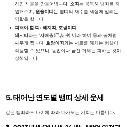
하면 재물을 만들어냅니다.
소띠
는 묵묵히 뱀띠를 지
원해주며,
원숭이띠
는 뱀띠의 재주를 세상에 알리는
역할을 합니다.
피해야 할 띠:
돼지띠, 호랑이띠
돼지띠
와는 '사해충(巳亥冲)'이라 하여 물과 불처럼
싸우게 됩니다.
호랑이띠
와는 서로를 해치는 형살이
작용할 수 있으니, 동업이나 금전 거래는 피하는 것이
상책입니다.
5. 태어난 연도별 뱀띠 상세 운세
같은 뱀띠라도 나이에 따라 다가오는 기회는 다릅니다.