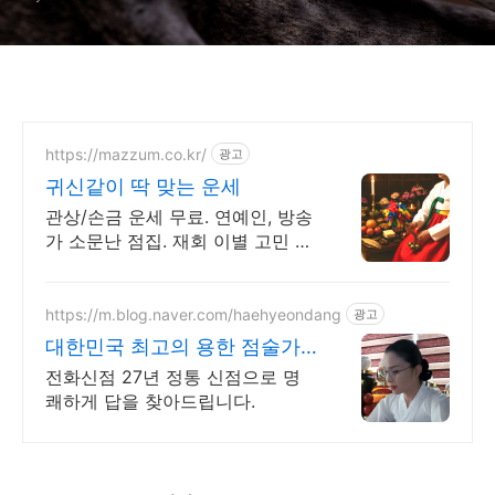
https://mazzum.co.kr/
광고
귀신같이 딱 맞는 운세
관상/손금 운세 무료. 연예인, 방송
가 소문난 점집. 재회 이별 고민 끝!
24시간 공짜 상담, 무료운세, 전화
신점, 전화사주, 타로
https://m.blog.naver.com/haehyeondang
광고
대한민국 최고의 용한 점술가
국가무형문화재 강연희원장
전화신점 27년 정통 신점으로 명
쾌하게 답을 찾아드립니다.