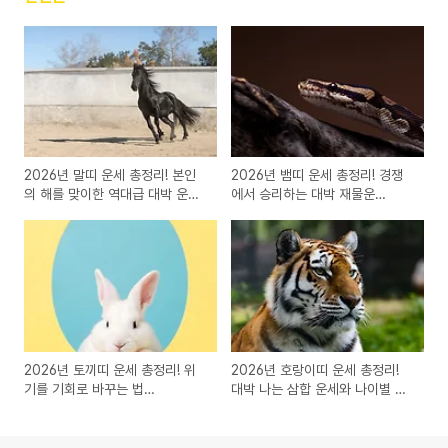
2026년 말띠 운세 총정리! 본인
2026년 뱀띠 운세 총정리! 경쟁
의 해를 맞이한 역대급 대박 운세
에서 승리하는 대박 재물운
(90/78/66년생)
(01/89/77년생)
2026년 토끼띠 운세 총정리! 위
2026년 호랑이띠 운세 총정리!
기를 기회로 바꾸는 법
대박 나는 삼합 운세와 나이별 풀
(99/87/75년생)
이 (98/86/74년생)