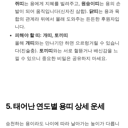
쥐띠
는 용에게 지혜를 빌려주고,
원숭이띠
는 용의 손
발이 되어 움직입니다(신자진 삼합).
닭띠
는 용과 육
합의 관계라 뒤에서 몰래 도와주는 든든한 후원자입
니다.
피해야 할 띠:
개띠, 토끼띠
올해
개띠
와는 만나기만 하면 으르렁거릴 수 있습니
다(진술충).
토끼띠
와는 서로 헐뜯거나 배신감을 느
낄 수 있으니 중요한 비밀은 공유하지 마세요.
5. 태어난 연도별 용띠 상세 운세
승천하는 용이라도 나이에 따라 날아가는 높이가 다릅니