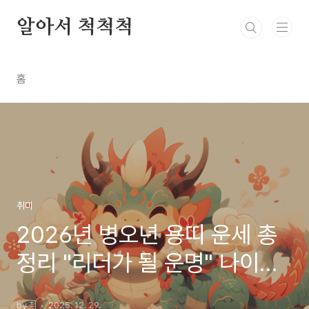
본문 바로가기
알아서 척척척
홈
취미
2026년 병오년 용띠 운세 총
정리 "리더가 될 운명" 나이별/
월별 완벽 풀이
by 척
2025. 12. 29.