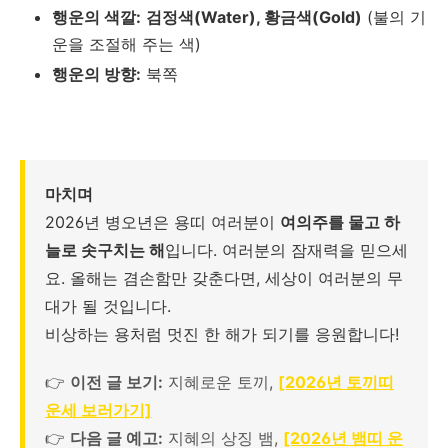
행운의 색깔:
검정색(Water), 황금색(Gold)
(불의 기
운을 조절해 주는 색)
행운의 방향:
북쪽
마치며
2026년 병오년은 용띠 여러분이
여의주를 물고 하
늘로 솟구치는 해
입니다. 여러분의 잠재력을 믿으세
요. 올해는 겸손함만 갖춘다면, 세상이 여러분의 무
대가 될 것입니다.
비상하는 용처럼 멋진 한 해가 되기를 응원합니다!
👉
이전 글 보기:
지혜로운 토끼,
[2026년 토끼띠
운세 보러가기]
👉
다음 글 예고:
지혜의 상징 뱀,
[2026년 뱀띠 운