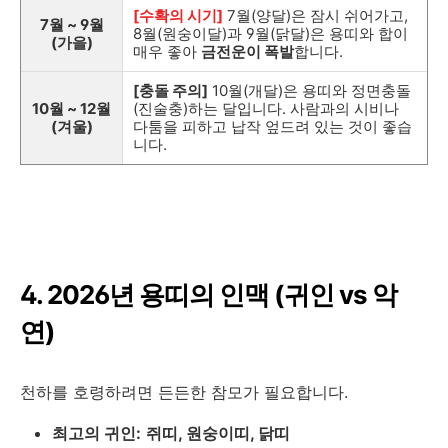
[수확의 시기]
7월(양달)은 잠시 쉬어가고,
7월 ~ 9월
8월(원숭이달)과 9월(닭달)은 용띠와 합이
(가을)
매우 좋아
금전운이 폭발
합니다.
[충돌 주의]
10월(개달)은 용띠와 정면충돌
10월 ~ 12월
(진술충)하는 달입니다. 사람과의 시비나
(겨울)
다툼을 피하고 납작 엎드려 있는 것이 좋습
니다.
4. 2026년 용띠의 인맥 (귀인 vs 악
연)
천하를 호령하려면 든든한 참모가 필요합니다.
최고의 귀인:
쥐띠, 원숭이띠, 닭띠