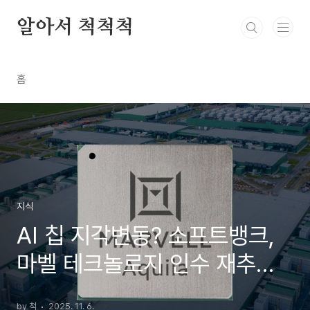
본문 바로가기
알아서 척척척
홈
지식
AI 칩 지각변동? 소프트뱅크,
마벨 테크놀로지 인수 재추진
움직임
by 척
2025. 11. 6.