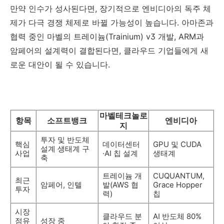
만약 인수가 성사된다면, 장기적으로 엔비디아의 독주 체
제가 다극 경쟁 체제로 바뀔 가능성이 높습니다. 아마존과
협력 중인 마벨의 트레이늄(Trainium) v3 개발, ARM과
암페어의 설계력이 결합된다면, 클라우드 기업들에게 새
로운 대안이 될 수 있습니다.
마벨테크놀로
항목
소프트뱅크
엔비디아
지
투자 및 반도체
핵심
데이터센터
GPU 및 CUDA
설계 생태계 구
사업
·AI 칩 설계
생태계
축
트레이늄 개
CUQUANTUM,
최근
암페어, 인텔
발(AWS 협
Grace Hopper
투자
력)
칩
시장
클라우드 분
AI 반도체 80%
점유
성장 중