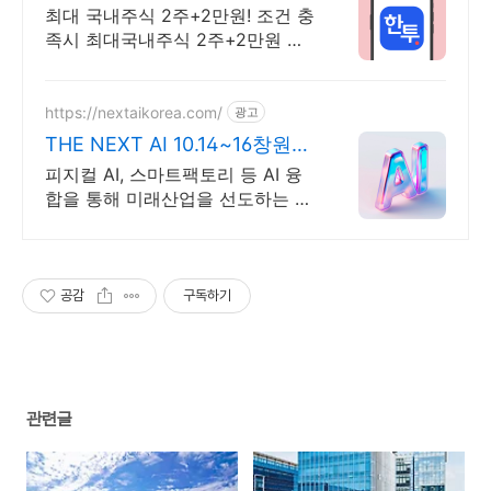
지금은 한국투자!
최대 국내주식 2주+2만원! 조건 충
족시 최대국내주식 2주+2만원 기
회
https://nextaikorea.com/
광고
THE NEXT AI 10.14~16창원컨
벤션센터
피지컬 AI, 스마트팩토리 등 AI 융
합을 통해 미래산업을 선도하는 AI
전시회
공감
구독하기
관련글