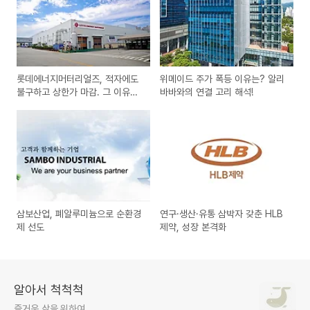
롯데에너지머터리얼즈, 적자에도
위메이드 주가 폭등 이유는? 알리
불구하고 상한가 마감. 그 이유
바바와의 연결 고리 해석!
는?
삼보산업, 폐알루미늄으로 순환경
연구·생산·유통 삼박자 갖춘 HLB
제 선도
제약, 성장 본격화
알아서 척척척
즐거운 삶을 위하여