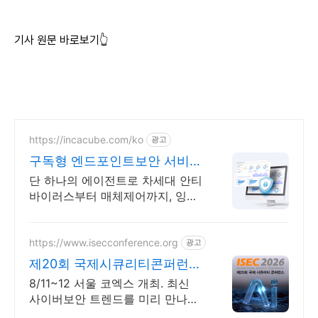
기사 원문 바로보기👆
https://incacube.com/ko
광고
구독형 엔드포인트보안 서비스
구독형 기업보안 솔루션
단 하나의 에이전트로 차세대 안티
바이러스부터 매체제어까지, 잉카
큐브 하나로 끝!
https://www.isecconference.org
광고
제20회 국제시큐리티콘퍼런스
ISEC 2026
8/11~12 서울 코엑스 개최. 최신
사이버보안 트렌드를 미리 만나보
세요!