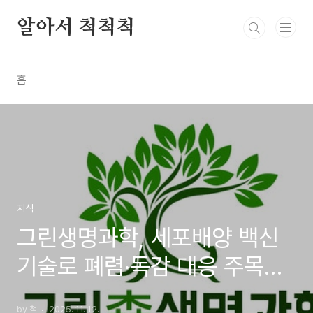
본문 바로가기
알아서 척척척
홈
지식
그린생명과학, 세포배양 백신
기술로 폐렴·독감 대응 주목받
는 이유
by 척
2025. 11. 12.