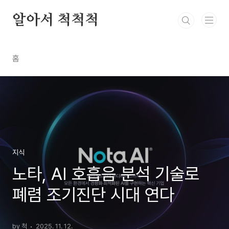
본문 바로가기
알아서 척척척
홈
지식
노타, AI 호흡음 분석 기술로
폐렴 조기진단 시대 연다
by 척
2025. 11. 12.