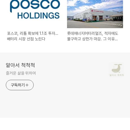
포스코, 리튬 확보에 1.1조 투자…
롯데에너지머터리얼즈, 적자에도
배터리 시장 선점 노린다
불구하고 상한가 마감. 그 이유
는?
알아서 척척척
즐거운 삶을 위하여
구독하기