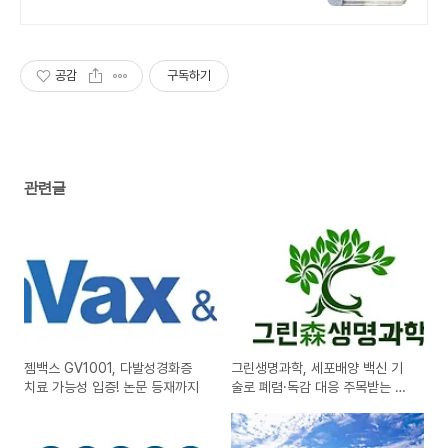
GPT
공감
구독하기
관련글
젬백스 GV1001, 다발성경화증
그린생명과학, 세포배양 백신 기
치료 가능성 입증! 논문 등재까지
술로 폐렴·독감 대응 주목받는 이
유