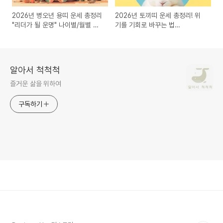
2026년 병오년 용띠 운세 총정리
2026년 토끼띠 운세 총정리! 위
"리더가 될 운명" 나이별/월별 완
기를 기회로 바꾸는 법
벽 풀이
(99/87/75년생)
알아서 척척척
즐거운 삶을 위하여
구독하기