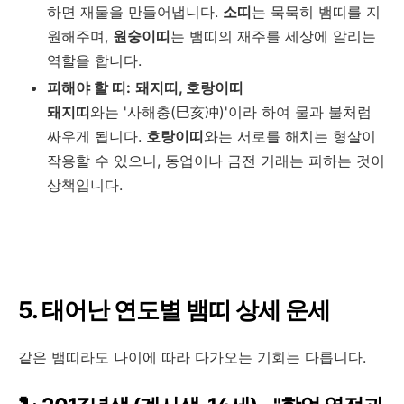
하면 재물을 만들어냅니다.
소띠
는 묵묵히 뱀띠를 지
원해주며,
원숭이띠
는 뱀띠의 재주를 세상에 알리는
역할을 합니다.
피해야 할 띠:
돼지띠, 호랑이띠
돼지띠
와는 '사해충(巳亥冲)'이라 하여 물과 불처럼
싸우게 됩니다.
호랑이띠
와는 서로를 해치는 형살이
작용할 수 있으니, 동업이나 금전 거래는 피하는 것이
상책입니다.
5. 태어난 연도별 뱀띠 상세 운세
같은 뱀띠라도 나이에 따라 다가오는 기회는 다릅니다.