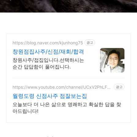
https://blog.naver.com/kjunhong75
광고
창원점집사주/신점/재회/합격
창원사주/접집입니다.선택하시는
순간 답답함이 풀어집니다.
https://www.youtube.com/channel/UCxV2PhLFg
광고
MR26wLEGHrcs4w
월령도령 신점사주 점잘보는집
오늘보다 더 나은 삶으로 명쾌하고 확실한 답을 찾
아드립니다!