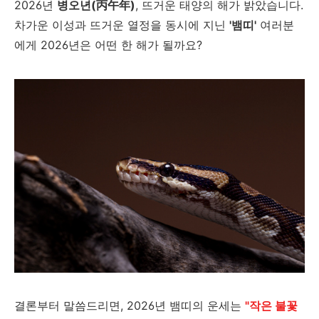
2026년
병오년(丙午年)
, 뜨거운 태양의 해가 밝았습니다.
차가운 이성과 뜨거운 열정을 동시에 지닌
'뱀띠'
여러분
에게 2026년은 어떤 한 해가 될까요?
결론부터 말씀드리면, 2026년 뱀띠의 운세는
"작은 불꽃