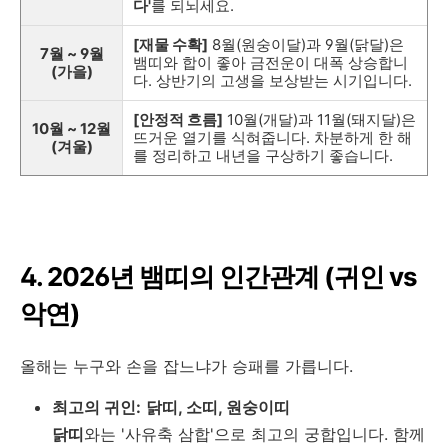
다'
를 되뇌세요.
[재물 수확]
8월(원숭이달)과 9월(닭달)은
7월 ~ 9월
뱀띠와 합이 좋아 금전운이 대폭 상승합니
(가을)
다. 상반기의 고생을 보상받는 시기입니다.
[안정적 흐름]
10월(개달)과 11월(돼지달)은
10월 ~ 12월
뜨거운 열기를 식혀줍니다. 차분하게 한 해
(겨울)
를 정리하고 내년을 구상하기 좋습니다.
4. 2026년 뱀띠의 인간관계 (귀인 vs
악연)
올해는 누구와 손을 잡느냐가 승패를 가릅니다.
최고의 귀인:
닭띠, 소띠, 원숭이띠
닭띠
와는 '사유축 삼합'으로 최고의 궁합입니다. 함께