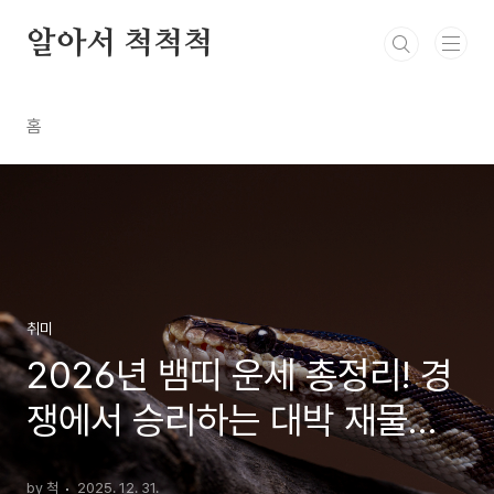
본문 바로가기
알아서 척척척
홈
취미
2026년 뱀띠 운세 총정리! 경
쟁에서 승리하는 대박 재물운
(01/89/77년생)
by 척
2025. 12. 31.