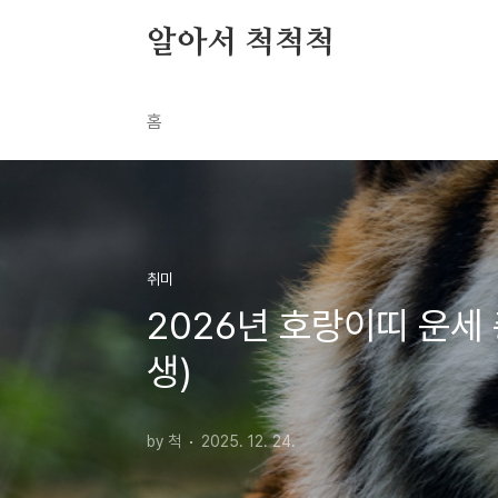
본문 바로가기
알아서 척척척
홈
취미
2026년 호랑이띠 운세 
생)
by 척
2025. 12. 24.