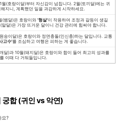
1월(호랑이달)부터 자신감이 넘칩니다. 2월(토끼달)에는 귀
더해지니, 계획했던 일을 과감하게 시작하세요.
월(뱀달)은 호랑이와
'형살'
이 작용하여 조정과 갈등이 생길
월(말달)은 가장 뜨거운 달이니 건강 관리에 힘써야 합니다.
(원숭이달)은 호랑이와 정면충돌(인신충)하는 달입니다. 교통
'사고수'
를 조심하고 여행은 피하는 게 좋습니다.
개달)과 10월(돼지달)은 호랑이와 합이 들어 최고의 성과를
사를 이때 다 거둬들입니다.
 궁합 (귀인 vs 악연)
까요?