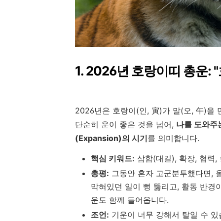
1. 2026년 호랑이띠 총운:
2026년은 호랑이(인, 寅)가 말(오, 午)
단순히 운이 좋은 것을 넘어,
나를 도와주는
(Expansion)의 시기
를 의미합니다.
핵심 키워드:
삼합(대길), 확장, 협력,
총평:
그동안 혼자 고군분투했다면, 
막혀있던 일이 뻥 뚫리고, 활동 반경
운도 함께 들어옵니다.
조언:
기운이 너무 강해서 탈일 수 있