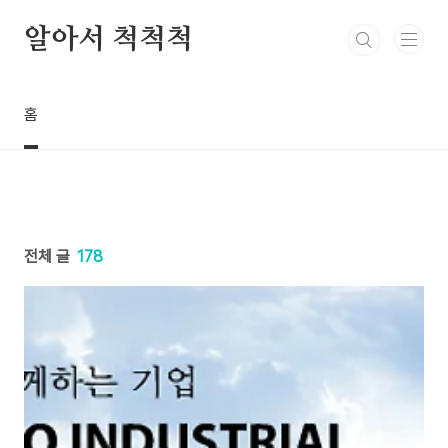
본문 바로가기
알아서 척척척
홈
전체 글
178