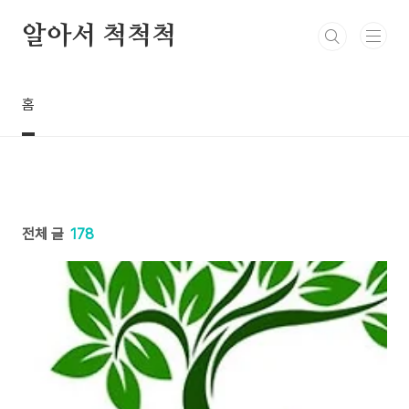
본문 바로가기
알아서 척척척
홈
전체 글
178