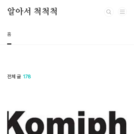
본문 바로가기
알아서 척척척
홈
전체 글
178