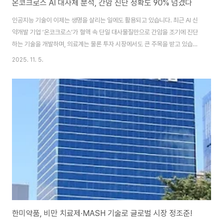
온코크로스 AI 대사체 분석, 간암 진단 정확도 90% 넘겼다
인공지능 기술이 이제는 생명을 살리는 일에도 활용되고 있습니다. 최근 AI 신
약개발 기업 ‘온코크로스’가 혈액 속 단일 대사물질만으로 간암을 조기에 진단
하는 기술을 개발하며, 의료계는 물론 투자 시장에서도 큰 주목을 받고 있습니
다. 이 기술이 어떤 의미를 가지며, 앞으로의 정밀의료 패러다임을 어떻게 바꿀
2025. 11. 5.
수 있을지 궁금하지 않으신가요?조기 진단이 생존율을 결정짓는 질병, 간암. 이
젠 혈액 한 방울로 90% 이상 정확하게 알아낼 수 있다면 믿어지시나요? 지금
바로 확인해 보세요. 자세히 보러가기 👆 AI로 조기 진단… 정밀의료의 새 전환
점 온코크로스는 UNIST, 순천향대 천안병원 암센터와 공동연구를 통해 ‘2-에
틸헥산올(2-ethylhexanol)’이라는 대사물질을 이용한 간암 조기 진단법을
개발했습..
한미약품, 비만 치료제·MASH 기술로 글로벌 시장 정조준!